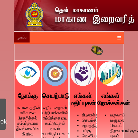
முகப்பு
☰
நோக்கு
செயற்பாடு
எங்கள்
எங்கள்
மதிப்புகள்
நோக்கங்கள்
மாகாணத்தின்
வுரி முறைகள்
வரிகளை
பற்றி மக்களின்
நிபுணத்துவம்
வருவாய்
சேகரித்தல்
நம்பிக்கையை
செயல்திறன்
வசூலை
ook
சம்பந்தமாக
கூட்டுவதன்
உற்பத்தித்திறன்
மிகவும்
இலங்கையின்
மூலம்
பங்கு
திறமையாக்குவ
திறந்த
சுயவிருப்புடனான
வெளிப்படைத்தன்மை
மூலம்