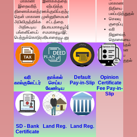
மாகாண
இணக்கத்தை
மாகாண
இறைவரித்
ஏற்படுத்த
நிதியை
திணைக்களத்தின்
ஊக்குவிப்பதற்கு
பலப்படுத்துதல்
தென் மாகாண
முன்னுரிமையளித்த
செலவு
அபிவிருத்திக்காக
சட்டத்தை
குறைப்பு
அதிகூடிய
நியாயமாகவூம்இ
வரி
பங்களிப்பைப்
சமமாகவூமஇ;
நிலுவைத்
பெற்றுக்கொடுத்தல்.
மரியாதையூடனும்இ
தொகையை
வலுவூறச்
அதிகரித்தல்
செய்வதன்
பழக்கமான
மூலம் வரி
துறையை
செலுத்துவதை
உருவாக்குதல்
புறக்கணிப்புச்
செய்வதை
தடுத்து.
வரி
தாக்கல்
Default
Opinion
கால்குலேட்டர்
செய்ய
Pay-in-Slip
Certificate
வேண்டிய
Fee Pay-in-
தகவல்
Slip
SD - Bank
Land Reg.
Land Reg.
Certificate