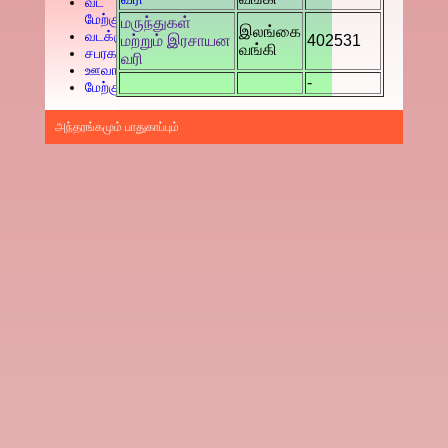
வட
மேற்கு
மருந்துகள்
இலங்கை
வடக்கு
மற்றும் இரசாயன
402531
வங்கி
சபரகமுவ
வரி
ஊவா
-
மேற்கு
அந்தரங்கமும் பாதுகாப்பும்