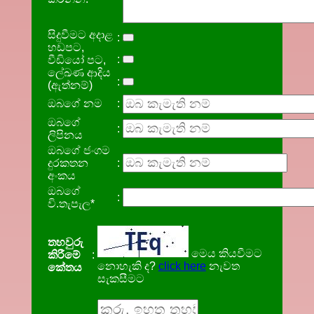
සිදුවීමට අදාළ
:
හඩපට,
:
වීඩියෝ පට,
ලේඛණ ආදිය
:
(ඇත්නම්)
ඔබගේ නම
:
ඔබගේ
:
ලිපිනය
ඔබගේ ජංගම
දුරකතන
:
අංකය
ඔබගේ
:
වි.තැපැල*
තහවුරු
මෙය කියවීමට
කිරීමේ
:
නොහැකි ද?
click here
නැවත
කේතය
සැකසීමට