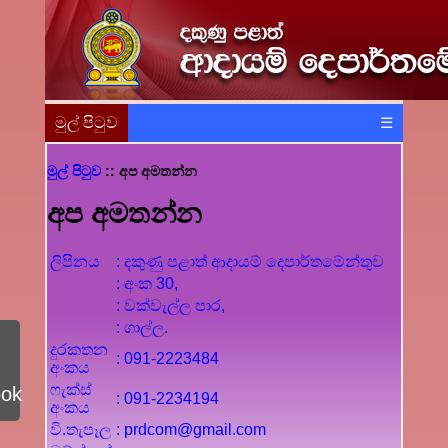
මුල් පිටුව
☰
මුල් පිටුව
:: අප අමතන්න
අප අමතන්න
ලිපිනය
: දකුණු පළාත් ආදායම් දෙපාර්තමේන්තුව
: අංක 30,
: වක්වැල්ල පාර,
: ගාල්ල.
දුරකතන
: 091-2223484
අංකය
ෆැක්ස්
ook
: 091-2234194
අංකය
වි.තැපෑල
: prdcom@gmail.com