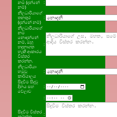
නම (දන්නේ
:
නම්)
නිලධාරියාගේ
තනතුර
:
(දන්නේ නම්)
නිලධාරියාගේ
නම
නොදන්නේ
නම්, ඔහු
:
හඳුනාගත
හැකි ආකාරය
විස්තර
කරන්න.
නිලධාරියා
හමුවු
:
කාර්යාලය
සිදුවීම සිදුවු
දිනය සහ
:
වේලාව
:
සිදුවීම විස්තර
:
කරන්න.