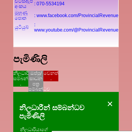
වට්ස්ඇප්
: 070-5534194
අංකය
මුහුණු
: www.facebook.com/ProvincialRevenue
පොත
:
යුටියුබ්
www.youtube.com/@ProvincialRevenue
පැමිණිලි
නිලධාරීන්
ඔප්පු/
වෙනත්
සම්බන්ධව
සාධන
.
.
පත්‍ර
සම්බන්ධව
×
නිලධාරීන් සම්බන්ධව
පැමිණිලි
නිලධාරියාගේ