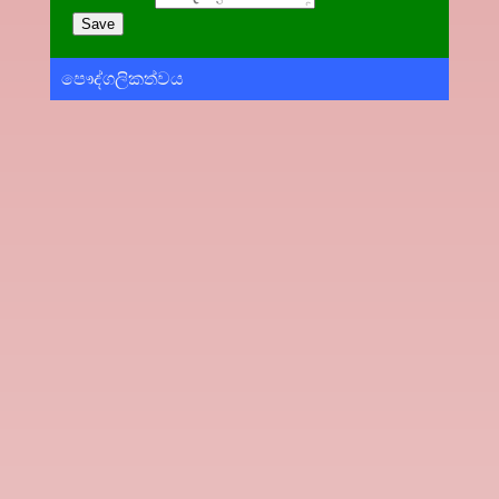
පෞද්ගලිකත්වය