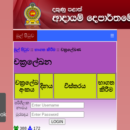
මුල් පිටුව
☰
මුල් පිටුව
::
භාගත කිරීම
:: චක්‍රලේඛණ
චක්‍රලේඛන
චක්‍රලේඛ
භාගත
දිනය
විස්තරය
අංකය
කිරීම
පරිශීලක
නාමය
ook
මුරපදය
388
172