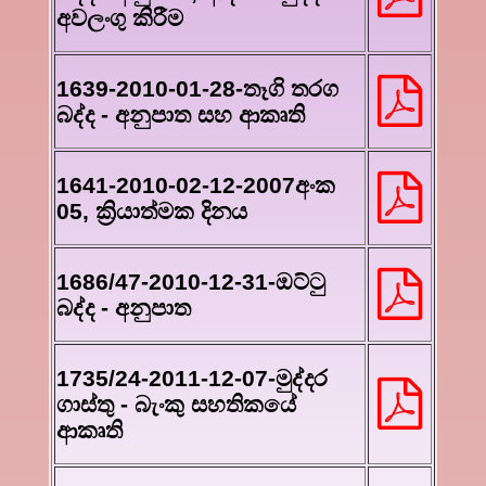
අවලංගු කිරීම
1639-2010-01-28-තෑගි තරග
බද්ද - අනුපාත සහ ආකෘති
1641-2010-02-12-2007අංක
05, ක්‍රියාත්මක දිනය
1686/47-2010-12-31-ඔට්ටු
බද්ද - අනුපාත
1735/24-2011-12-07-මුද්දර
ගාස්තු - බැංකු සහතිකයේ
ආකෘති