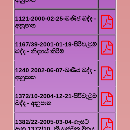
1121-2000-02-25-ඛණිජ බද්ද -
අනුපාත
1167/39-2001-01-19-පිරිවැටුම්
බද්ද - නිදහස් කිරීම්
1240 2002-06-07-ඛණිජ බද්ද -
අනුපාත
1372/10-2004-12-21-පිරිවැටුම්
බද්ද - අනුපාත
1382/22-2005-03-04-ගැසට්
අංක 1372/10, ක්‍රියාත්මක දිනය