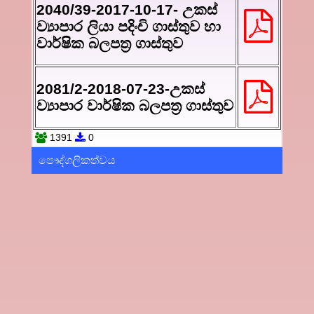
2040/39-2017-10-17- උකස්
ව්‍යාපාර ලියා පදිංචි ගාස්තුව හා
වාර්ෂික බලපත්‍ර ගාස්තුව
2081/2-2018-07-23-උකස්
ව්‍යාපාර වාර්ෂික බලපත්‍ර ගාස්තුව
1391
0
පෞද්ගලිකත්වය