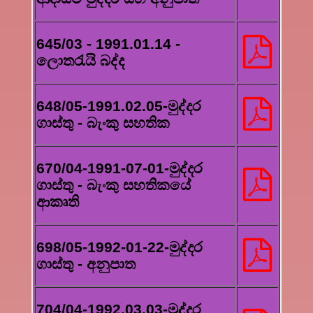
645/03 - 1991.01.14 -
ලොතරැයි බද්ද
648/05-1991.02.05-මුද්දර
ගාස්තු - බැංකු සහතික
670/04-1991-07-01-මුද්දර
ගාස්තු - බැංකු සහතිකයේ
ආකෘති
698/05-1992-01-22-මුද්දර
ගාස්තු - අනුපාත
704/04-1992.03.03-මුද්දර