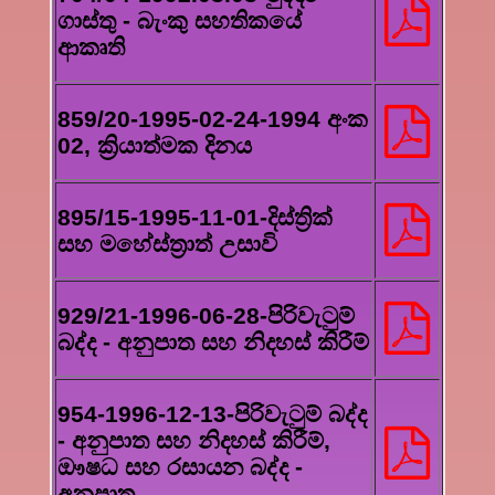
ගාස්තු - බැංකු සහතිකයේ
ආකෘති
859/20-1995-02-24-1994 අංක
02, ක්‍රියාත්මක දිනය
895/15-1995-11-01-දිස්ත්‍රික්
සහ මහේස්ත්‍රාත් උසාවි
929/21-1996-06-28-පිරිවැටුම්
බද්ද - අනුපාත සහ නිදහස් කිරීම්
954-1996-12-13-පිරිවැටුම් බද්ද
- අනුපාත සහ නිදහස් කිරීම්,
ඖෂධ සහ රසායන බද්ද -
අනුපාත