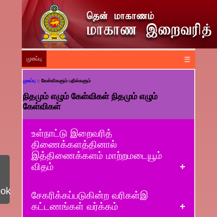
முகப்பு
☰
முகப்பு
:: கேள்விகளும் பதில்களும்
நிதமும் எழும் கேள்விகள் நிதமும் எழும்
கேள்விகள்
உள்நாட்டு இறைவரித்
திணைக்களத்தினால்
இத்திணைக்களம் மாற்றமடையூம்
விதம்
ook
சேகரிக்கப்படுகின்ற வரிகள்இ
கட்டணங்கள் வர்க்கம்