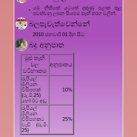
යම් නීතියක් යටතේ දකුණු පළාත තුළ
*.
පවත්වනු ලබන සියළුම තෑඟි තරග වලින්.
බලපැවැත්වෙන්නේ
2010 ජනවාරි 01 දින සිට
බදු අනුපාත
මුළු තෑඟි
වල
අනුපාතය
වටිනාකම
රුපියල්
මිලියන
විසිපහක්
10%
(රු.මි.25)
හෝ ඊට අඩු
රුපියල්
මිලියන
විසිපහකට
25%
වැඩි (රු.මි.
25)