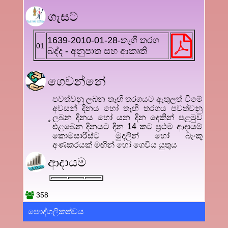
ගැසට්
1639-2010-01-28-තෑගි තරග
01
බද්ද - අනුපාත සහ ආකෘති
ගෙවන්නේ
පවත්වනු ලබන තෑඟි තරගයට ඇතුලත් වීමේ
අවසන් දිනය හෝ තෑඟි තරගය පවත්වනු
ලබන දිනය හෝ යන දින දෙකින් පළමුව
*
එළබෙන දිනයට දින 14 කට ප්‍රථම ආදායම්
කොමසාරිස්ට මුදලින් හෝ බැංකු
අණකරයක් මඟින් හෝ ගෙවිය යුතුය
ආදායම
358
පෞද්ගලිකත්වය