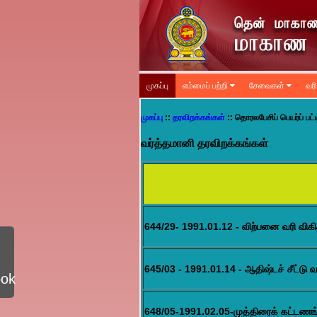
முகப்பு
எம்மைப் பற்றி
சேவைகள்
வர
முகப்பு
::
தரவிறக்கங்கள்
:: தொரலபேசிப் பெயர்ப் பட்
வர்த்தமானி தரவிறக்கங்கள்
644/29- 1991.01.12 - விற்பனை வரி விகி
645/03 - 1991.01.14 - ஆதிஷ்டச் சீட்டு வ
ook
648/05-1991.02.05-முத்திரைக் கட்டணங்கள்