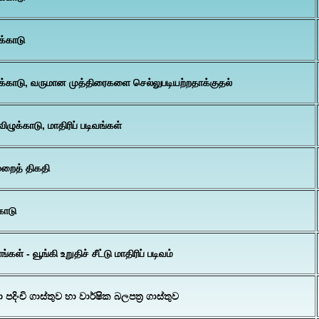
க்காடு
க்காடு, வருமான முத்திரைகளை செல்லுபடியற்றதாக்குதல்
ிழுக்காடு, மாதிரிப் படிவங்கள்
றைத் திகதி
காடு
 - வூங்கி உறுதிச் சீட்டு மாதிரிப் படிவம்
පදිංචි ගාස්තුව හා වාර්ෂික බලපත්‍ර ගාස්තුව