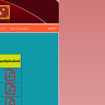
ிமை
தொடர்புகளுக்கு
தமிழ்
தரவிறக்கங்கள்