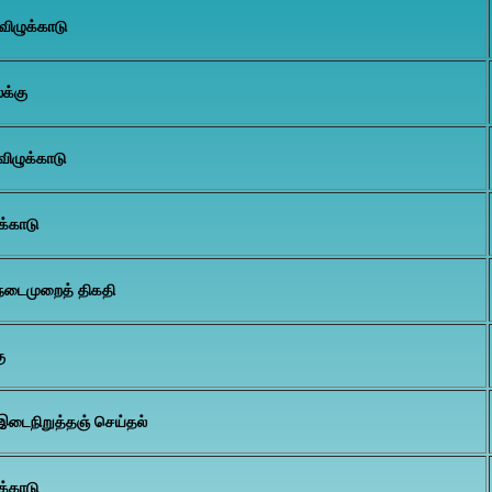
விழுக்காடு
க்கு
விழுக்காடு
க்காடு
நடைமுறைத் திகதி
ு
இடைநிறுத்தஞ் செய்தல்
க்காடு