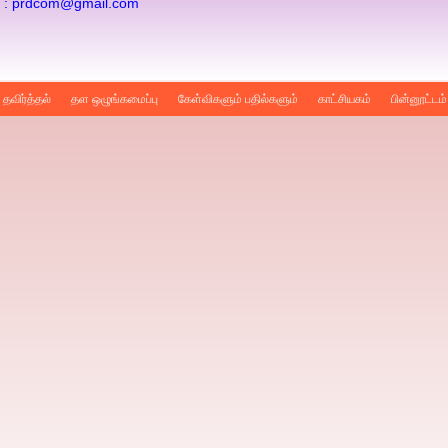
: prdcom@gmail.com
தவிர்த்தல்
தள ஒழுங்கமைப்பு
கேள்விகளும் பதில்களும்
காட்சியகம்
பின்னூட்டம்