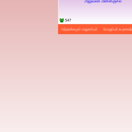
அலுவலக மின்னஞ்சல்
547
அந்தரங்கமும் பாதுகாப்பும்
பொறுப்புக் கூறலைத் 