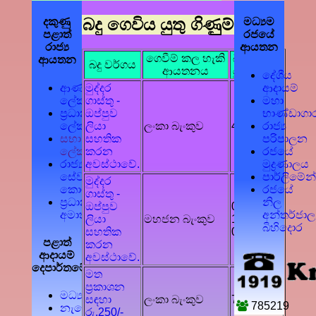
මෙහෙවර
වේ.
බදු ගෙවිය යුතු ගිණුුම්
දකුණු
මධ්‍යම
පළාත්
රජයේ
රාජ්‍ය
ආයතන
ගෙවීම් කල හැකි
බදු ගෙවිය
ආයතන
බදු වර්ගය
ආයතනය
යුතු ගිණුුම්
දේශීය
ආණ්ඩුකාර
ආදායම්
මුද්දර
ලේකම්
මහා
ගාස්තු -
ප්‍රධාන
භාණ්ඩාගා
ඔප්පුව
ලේකම්
රාජ්‍ය
ලියා
ලංකා බැංකුව
402478
සභා
පරිපාලන
සහතික
ලේකම්
රජයේ
කරන
රාජ්‍ය
මුද්‍රණාලය
අවස්ථාවේ.
සේවා
පාර්ලිමේන
මුද්දර
කොමිෂම
රජයේ
ගාස්තු -
ප්‍රධාන
නිල
ඔප්පුව
013-
අමාත්‍ය
අන්තර්ජාල
ලියා
මහජන බැංකුව
1001-
බිහිදොර
සහතික
00021541
පළාත්
කරන
ආදායම්
අවස්ථාවේ.
දෙපාර්තමේන්තු
මත
ප්‍රකාශන
මධ්‍යම
සඳහා
ලංකා බැංකුව
72846484
785219
නැගෙනහිර
රු.250/-