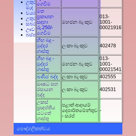
උතුරු
ගෙවීම
මැද
මත
වයඹ
ප්‍රකාශන
013-
උතුර
සඳහා
මහජන බැංකුව
1001-
සබරගමුව
රු.250/-
00021916
ඌව
ගෙවීම
බස්නාහිර
හිඟ බදු -
මුද්දර
ලංකා බැංකුව
402478
ගාස්තු
හිඟ බදු -
013-
මුද්දර
මහජන බැංකුව
1001-
ගාස්තු
00021541
ඛණිජ බද්ද
ලංකා බැංකුව
402555
ඖෂධ සහ
රසායන
ලංකා බැංකුව
402531
බද්ද
උකස්
පළාත් ආදායම්
ප්‍රඥප්තිය
දෙපාර්තමේන්තුව
-
යටතේ
- සරප්
ගාස්තු
පෞද්ගලිකත්වය