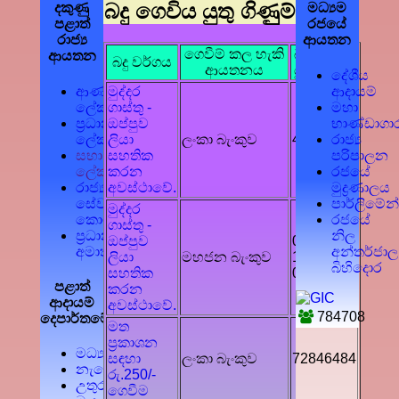
බදු ගෙවිය යුතු ගිණුුම්
දකුණු
මධ්‍යම
පළාත්
රජයේ
රාජ්‍ය
ආයතන
ගෙවීම් කල හැකි
බදු ගෙවිය
ආයතන
බදු වර්ගය
ආයතනය
යුතු ගිණුුම්
දේශීය
ආණ්ඩුකාර
ආදායම්
මුද්දර
ලේකම්
මහා
ගාස්තු -
ප්‍රධාන
භාණ්ඩාගා
ඔප්පුව
ලේකම්
රාජ්‍ය
ලියා
ලංකා බැංකුව
402478
සභා
පරිපාලන
සහතික
ලේකම්
රජයේ
කරන
රාජ්‍ය
මුද්‍රණාලය
අවස්ථාවේ.
සේවා
පාර්ලිමේන
මුද්දර
කොමිෂම
රජයේ
ගාස්තු -
ප්‍රධාන
නිල
ඔප්පුව
013-
අමාත්‍ය
අන්තර්ජාල
ලියා
මහජන බැංකුව
1001-
බිහිදොර
සහතික
00021541
පළාත්
කරන
ආදායම්
අවස්ථාවේ.
784708
දෙපාර්තමේන්තු
මත
ප්‍රකාශන
මධ්‍යම
සඳහා
ලංකා බැංකුව
72846484
නැගෙනහිර
රු.250/-
උතුරු
ගෙවීම