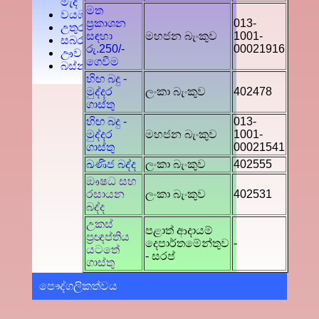
මැද
මත
වයඹ
ප්‍රකාශන
013-
උතුර
සඳහා
මහජන බැංකුව
1001-
සබරගමුව
රු.250/-
00021916
ඌව
ගෙවීම
බස්නාහිර
හිඟ බදු -
මුද්දර
ලංකා බැංකුව
402478
ගාස්තු
හිඟ බදු -
013-
මුද්දර
මහජන බැංකුව
1001-
ගාස්තු
00021541
ඛණිජ බද්ද
ලංකා බැංකුව
402555
ඖෂධ සහ
රසායන
ලංකා බැංකුව
402531
බද්ද
උකස්
පළාත් ආදායම්
ප්‍රඥප්තිය
දෙපාර්තමේන්තුව
-
යටතේ
- සරප්
ගාස්තු
පෞද්ගලිකත්වය