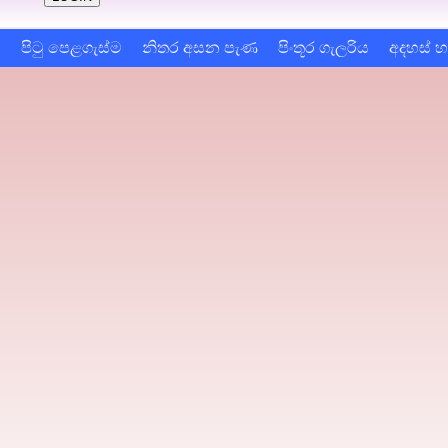
ම
පිටු පෙළගැස්ම
නිතර අසන පැණ
පිංතූර ගැලරිය
අදහස් 