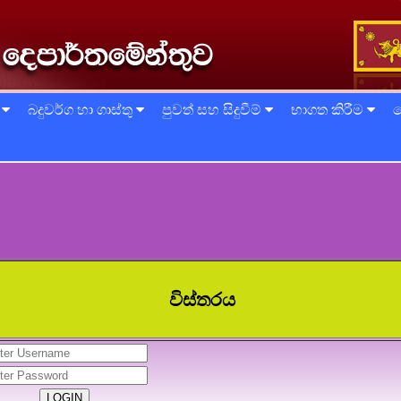
්
බදුවර්ග හා ගාස්තු
පුවත් සහ සිදුවීම්
භාගත කිරීම
ත
විස්තරය