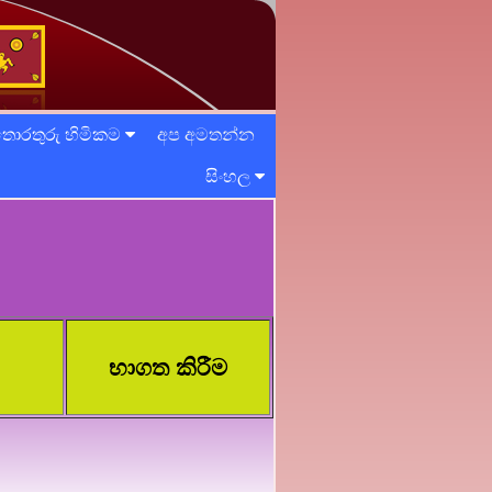
ොරතුරු හිමිකම
අප අමතන්න
සිංහල
භාගත කිරීම