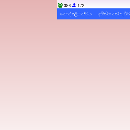
386
172
පෞද්ගලිකත්වය
අයිතිය අත්හැරී