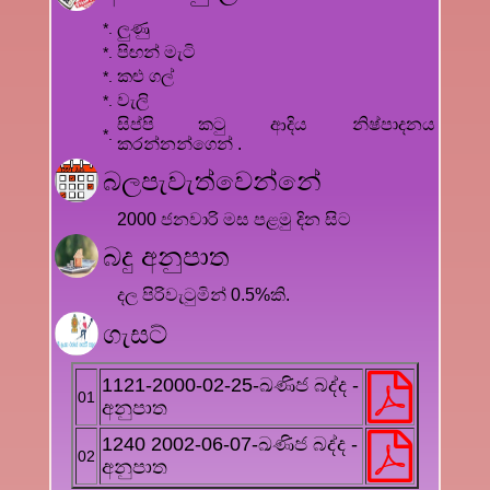
ලුණු
*.
පිඟන් මැටි
*.
කළු ගල්
*.
වැලි
*.
සිප්පි කටු ආදිය නිෂ්පාදනය
*.
කරන්නන්ගෙන් .
බලපැවැත්වෙන්නේ
2000 ජනවාරි මස පළමු දින සිට
බදු අනුපාත
දල පිරිවැටුමින් 0.5%කි.
ගැසට්
1121-2000-02-25-ඛණිජ බද්ද -
01
අනුපාත
1240 2002-06-07-ඛණිජ බද්ද -
02
අනුපාත