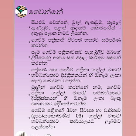
ගෙවන්නේ
සියළුම චෙක්පත්, මුදල් ඇණවුම්, තැපැල්
ඇණවුම්, පළාත් ආදායම් කොමසාරිස් -
*
දකුණු පළාත නමට ලියන්න.
ගෙවීම් පත්‍රිකාහී පිටපත් හතරම සම්පුර්ණ
*
කරන්න
සෑම ගෙවීම් පත්‍රිකාවකම පැහැදිලිව ඔබගේ
ලිපිගොනු අංකය සහ අදාළ කාර්තුව සඳහන්
*
කරන්න
ප්‍රේෂණ සහ ගෙවීම් පත්‍රිකා ගාල්ල/ මාතර/
හම්බන්තොට දිස්ත්‍රික්කයන් හී ඕනෑම ලංකා
*
බැංකු ශාඛාවකට දෙන්න.
මුදලින් ගෙවීම් කරන්නේ නම්, ගෙවීම්
පත්‍රිකා ගාල්ල/ මාතර/ හම්බන්තොට
*
දිස්ත්‍රික්කයන් හී ඕනෑම ලංකා බැංකු
ශාඛාවකට ඉදිරිපත් කරන්න.
ගෙවීම් පත්‍රිකාහී 3වන පිටපත හා වාර්තාව
(දපස/ආකො/ඛණිජ 03) ගාල්ල/ මාතර/
*
හම්බන්තොට කාර්යාලයට ලැබීමට
සලස්වන්න