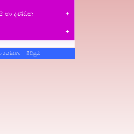
වීම හා දණ්ඩන
හා යෝජනා
පිවිසුම