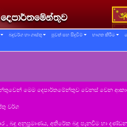
්
බදුවර්ග හා ගාස්තු
පුවත් සහ සිදුවීම්
භාගත කිරීම
ත
ේන්තුවෙන් මෙම දෙපාර්තමේන්තුව වෙනස් වෙන ආක
්තු වර්ග
පාර , බදු අනුප්‍රමාණය, අතිරේක බදු පැනවීම හා දණ්ඩ