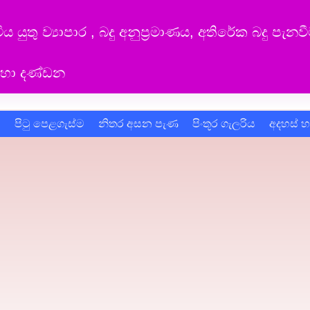
යුතු ව්‍යාපාර , බදු අනුප්‍රමාණය, අතිරේක බදු පැන
ීම හා දණ්ඩන
ම
පිටු පෙළගැස්ම
නිතර අසන පැණ
පිංතූර ගැලරිය
අදහස් 