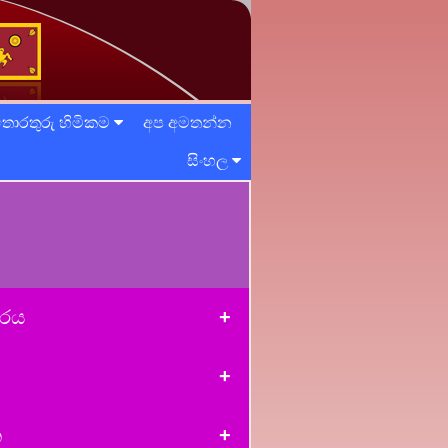
ොරතුරු හිමිකම
අප අමතන්න
සිංහල
ාරය
න