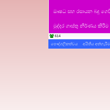
ඖෂධ සහ රසායන බදු ගෙවිය 
මුද්දර ගාස්තු නිර්ණය කිර
614
පෞද්ගලිකත්වය
අයිතිය අත්හැරී